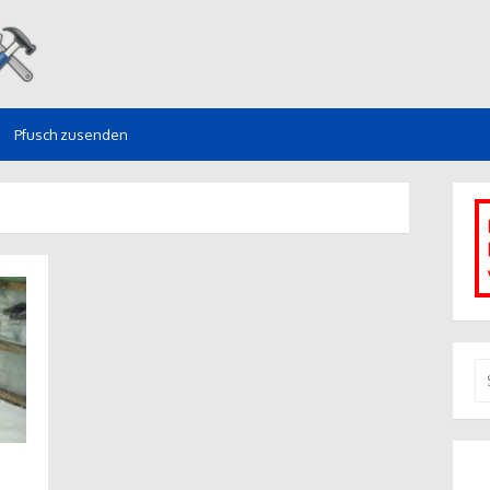
Pfusch zusenden
S
na