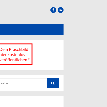
uche
ch:
Suche