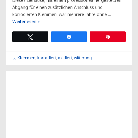
Dieses Gehäuse, mit einem professionell hergestelltem
Abgang für einen zusätzlichen Anschluss und
korrodierten Klemmen, war mehrere Jahre ohne …
Weiterlesen »
Twittern
Teilen
Pin
Klemmen
,
korrodiert
,
oxidiert
,
witterung