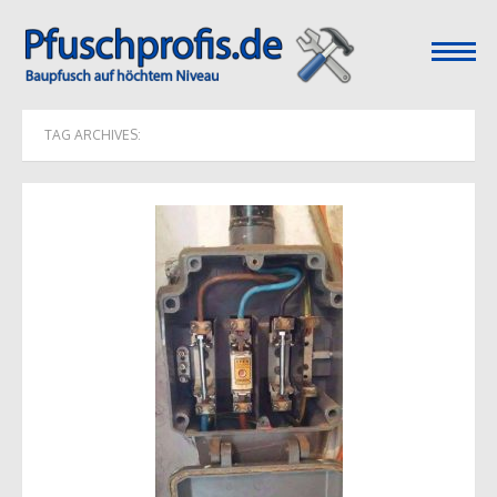
open
menu
TAG ARCHIVES: