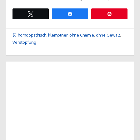
Twittern
Teilen
Pin
homöopathisch
,
klemptner
,
ohne Chemie
,
ohne Gewalt
,
Verstopfung