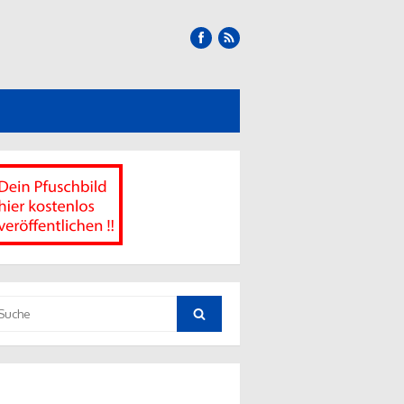
uche
ch:
Suche