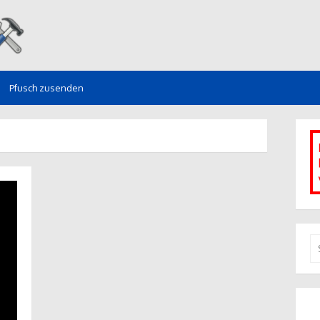
Pfusch zusenden
S
na