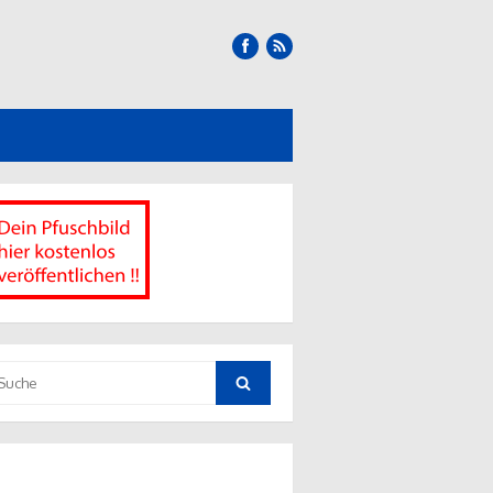
uche
ch:
Suche