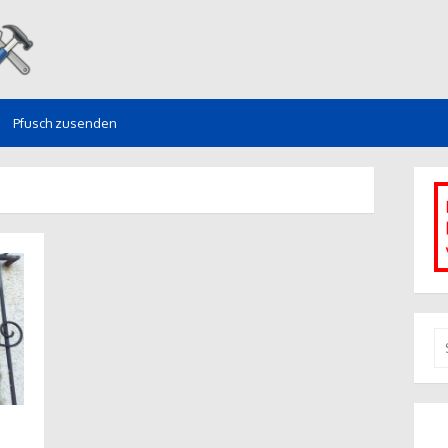
Pfusch zusenden
S
na