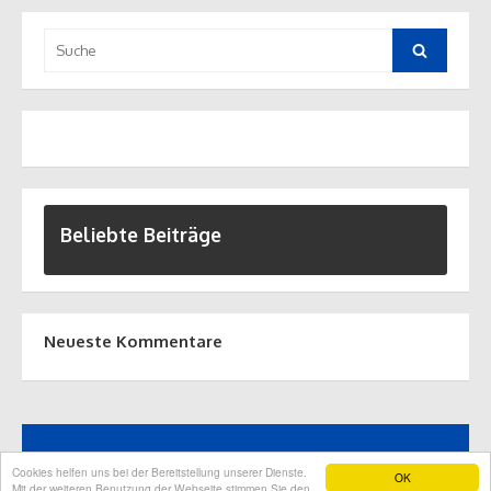
Suche
nach:
Suche
Beliebte Beiträge
Neueste Kommentare
© 2017 Pfuschprofis - Bau
pfusch
auf höchstem Niveau
Cookies helfen uns bei der Bereitstellung unserer Dienste.
OK
Mit der weiteren Benutzung der Webseite stimmen Sie den
Kontakt
Impressum
Datenschutzerklärung
Intern